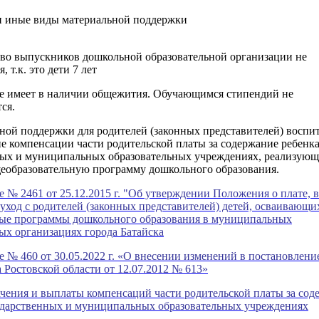
 иные виды материальной поддержки
тво выпускников дошкольной образовательной организации не
, т.к. это дети 7 лет
 имеет в наличии общежития. Обучающимся стипендий не
ся.
ой поддержки для родителей (законных представителей) воспи
е компенсации части родительской платы за содержание ребенка
ных и муниципальных образовательных учреждениях, реализую
еобразовательную программу дошкольного образования.
 № 2461 от 25.12.2015 г. "Об утверждении Положения о плате,
 уход с родителей (законных представителей) детей, осваивающи
ные программы дошкольного образования в муниципальных
ых организациях города Батайска
 № 460 от 30.05.2022 г. «О внесении изменений в постановлени
 Ростовской области от 12.07.2012 № 613»
чения и выплаты компенсаций части родительской платы за сод
сударственных и муниципальных образовательных учреждениях