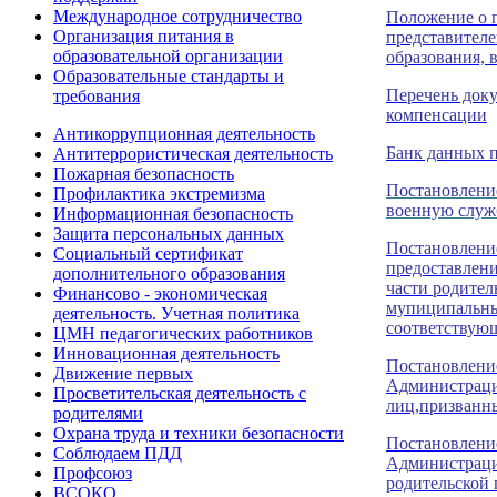
Международное сотрудничество
Положение о п
Организация питания в
представител
образовательной организации
образования, 
Образовательные стандарты и
Перечень доку
требования
компенсации
Антикоррупционная деятельность
Банк данных 
Антитеррористическая деятельность
Пожарная безопасность
Постановление
Профилактика экстремизма
военную служ
Информационная безопасность
Защита персональных данных
Постановление
Социальный сертификат
предоставлени
дополнительного образования
части родител
Финансово - экономическая
мупиципальны
деятельность. Учетная политика
соответствую
ЦМН педагогических работников
Инновационная деятельность
Постановление
Движение первых
Администрации
Просветительская деятельность с
лиц,призванн
родителями
Охрана труда и техники безопасности
Постановление
Соблюдаем ПДД
Администрации
Профсоюз
родительской 
ВСОКО