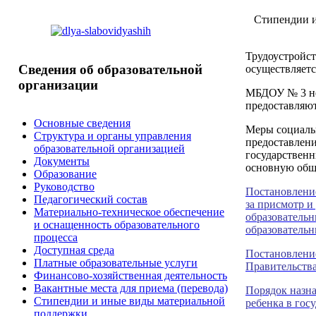
Стипендии
и
Трудоустройс
Сведения
об образовательной
осуществляется
организации
МБДОУ № 3 не
предоставляют
Основные сведения
Меры социальн
Структура и органы управления
предоставлени
образовательной организацией
государствен
Документы
основную общ
Образование
Руководство
Постановление
Педагогический состав
за присмотр и
Материально-техническое обеспечение
образователь
и оснащенность образовательного
образовательн
процесса
Доступная среда
Постановление
Платные образовательные услуги
Правительства
Финансово-хозяйственная деятельность
Вакантные места для приема (перевода)
Порядок назна
Стипендии и иные виды материальной
ребенка в го
поддержки