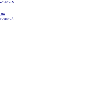
кольного
 на
 военной