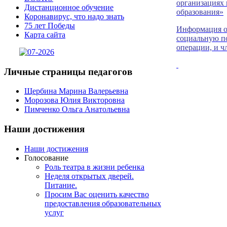
организациях 
Дистанционное обучение
образования»
Коронавирус, что надо знать
75 лет Победы
Информация о 
Карта сайта
социальную п
операции, и ч
Личные
страницы педагогов
Щербина Марина Валерьевна
Морозова Юлия Викторовна
Пимченко Ольга Анатольевна
Наши
достижения
Наши достижения
Голосование
Роль театра в жизни ребенка
Неделя открытых дверей.
Питание.
Просим Вас оценить качество
предоставления образовательных
услуг