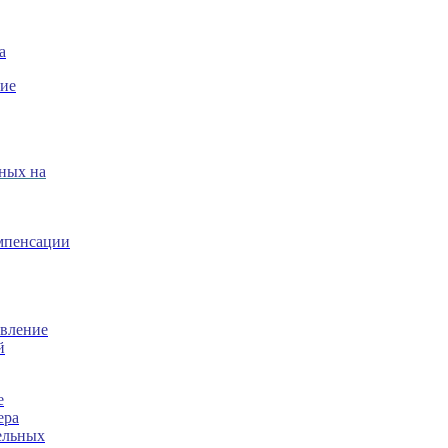
а
ние
нных на
омпенсации
овление
й
е
ера
ельных