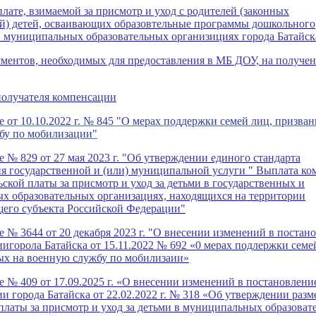
лате, взимаемой за присмотр и уход с родителей (законных
ей) детей, осваивающих образовтельные программы дошкольного
в муниципальных образовательных организициях города Батайск
ментов, необходимых для предоставления в МБ ДОУ, на получе
получателя компенсации
 от 10.10.2022 г. № 845 "О мерах поддержки семей лиц, призва
бу по мобилизации"
 № 829 от 27 мая 2023 г. "Об утверждении единого стандарта
я государственной и (или) муниципальной услуги " Выплата к
ьской платы за присмотр и уход за детьми в государственных и
х образовательных организациях, находящихся на территории
щего субъекта Российской Федерации"
 № 3644 от 20 декабря 2023 г. "О внесении изменений в постан
горола Батайска от 15.11.2022 № 692 «0 мерах подлержки семе
ых на военную службу по мобилизаии»
 № 409 от 17.09.2025 г. «О внесении изменений в постановлени
 города Батайска от 22.02.2022 г. № 318 «Об утверждении разм
платы за присмотр и уход за детьми в муниципальных образоват