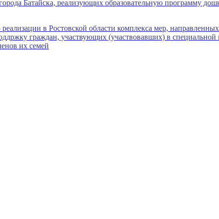
города Батайска, реализующих образовательную программу дош
реализации в Ростовской области комплекса мер, направленных
оддржку граждан, участвующих (участвовавших) в специальной
ленов их семей