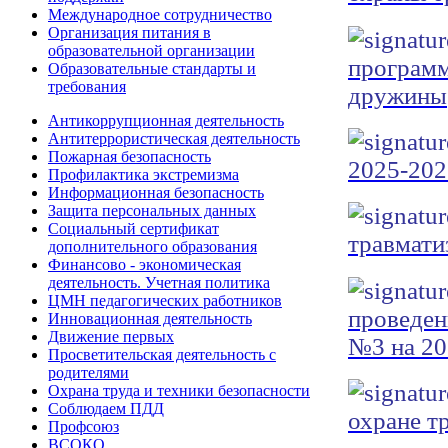
Международное сотрудничество
Организация питания в
образовательной организации
программ
Образовательные стандарты и
требования
дружины
Антикоррупционная деятельность
Антитеррористическая деятельность
Пожарная безопасность
2025-202
Профилактика экстремизма
Информационная безопасность
Защита персональных данных
Социальный сертификат
травмати
дополнительного образования
Финансово - экономическая
деятельность. Учетная политика
ЦМН педагогических работников
проведен
Инновационная деятельность
Движение первых
№3 на 20
Просветительская деятельность с
родителями
Охрана труда и техники безопасности
Соблюдаем ПДД
охране т
Профсоюз
ВСОКО