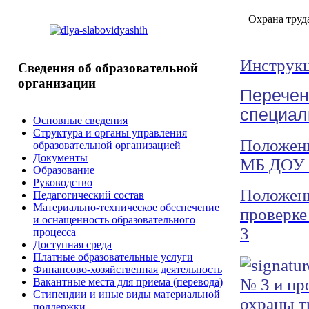
Охрана
труд
Инструк
Сведения
об образовательной
организации
Перечен
специал
Основные сведения
Структура и органы управления
Положени
образовательной организацией
Документы
МБ ДОУ
Образование
Руководство
Положени
Педагогический состав
Материально-техническое обеспечение
проверке
и оснащенность образовательного
3
процесса
Доступная среда
Платные образовательные услуги
Финансово-хозяйственная деятельность
№ 3 и пр
Вакантные места для приема (перевода)
Стипендии и иные виды материальной
охраны т
поддержки