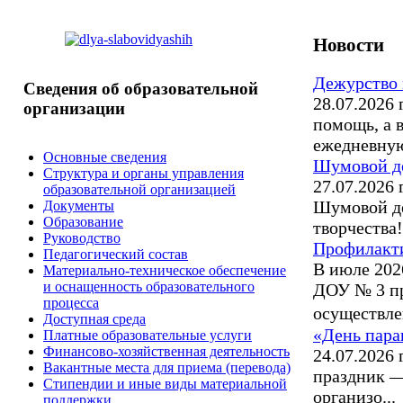
Новости
Дежурство 
Сведения
об образовательной
28.07.2026
организации
помощь, а 
ежедневную
Основные сведения
Шумовой де
Структура и органы управления
27.07.2026
образовательной организацией
Шумовой де
Документы
Образование
творчества!.
Руководство
Профилакти
Педагогический состав
В июле 202
Материально-техническое обеспечение
и оснащенность образовательного
ДОУ № 3 пр
процесса
осуществле
Доступная среда
«День пар
Платные образовательные услуги
Финансово-хозяйственная деятельность
24.07.2026
Вакантные места для приема (перевода)
праздник —
Стипендии и иные виды материальной
организо...
поддержки