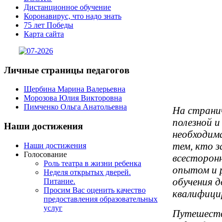
Дистанционное обучение
Коронавирус, что надо знать
75 лет Победы
Карта сайта
Личные
страницы педагогов
Щербина Марина Валерьевна
Морозова Юлия Викторовна
Пимченко Ольга Анатольевна
На страни
полезной 
Наши
достижения
необходима
тем, кто з
Наши достижения
Голосование
всесторон
Роль театра в жизни ребенка
опытом и 
Неделя открытых дверей.
обучения 
Питание.
Просим Вас оценить качество
квалифици
предоставления образовательных
услуг
Путешеств