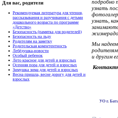
подробно 
Для
вас, родители
узнать пос
Рекомендуемая литература для чтения,
фотогалер
рассказывания и разучивания с детьми
узнать, ка
дошкольного возраста по программе
занимаютс
«Детство»
Безопасность (памятка для родителей)
жизнерадо
Безопасность на льду
Родителям на заметку
Мы надеемс
Родительская компетентность
родителям
Лебёдушка-новости
Особый ребенок
и другим е
Лето красное для детей и взрослых
Осенняя пора для детей и взрослых
Контактн
Зимушка зима для детей и взрослых
Весна пришла, весне дорогу для детей и
взрослых
УО г. Бат