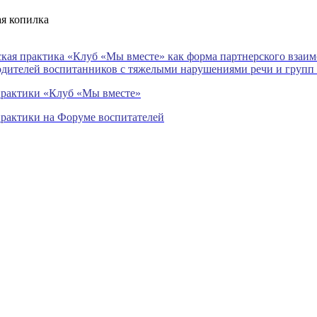
ая
копилка
кая практика «Клуб «Мы вместе» как форма партнерского взаи
одителей воспитанников с тяжелыми нарушениями речи и групп
практики «Клуб «Мы вместе»
практики на Форуме воспитателей