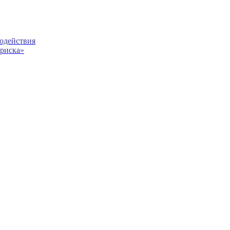
модействия
 риска»